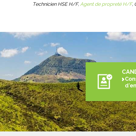
Technicien HSE H/F,
Agent de propreté H/F
,
CAN
Cons
d'e