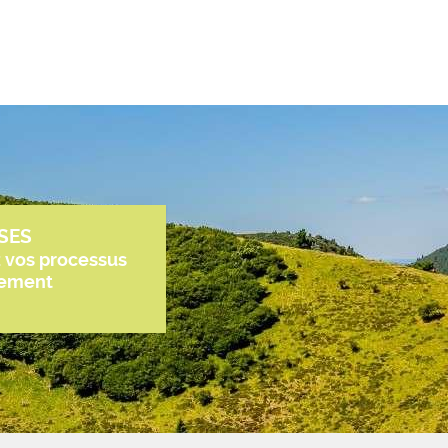
SES
z vos processus
tement