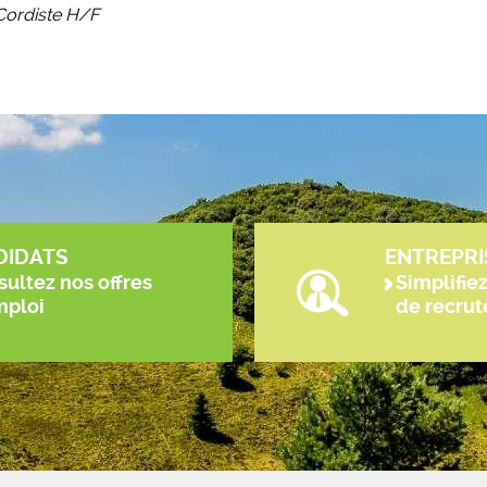
 Cordiste H/F
DIDATS
ENTREPRI
ultez nos offres
Simplifie
mploi
de recru