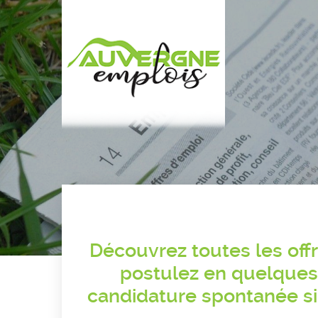
Aller
au
contenu
principal
Découvrez toutes les off
postulez en quelques 
candidature spontanée si