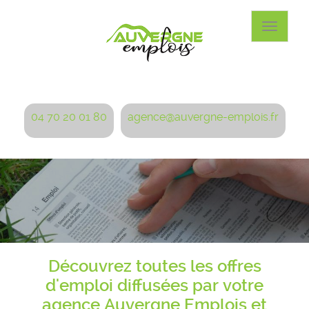
Aller
au
Toggle
contenu
navigat
principal
04 70 20 01 80
agence@auvergne-emplois.fr
Découvrez toutes les offres
d'emploi diffusées par votre
agence Auvergne Emplois et