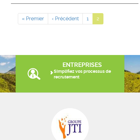
Pagination
Première
« Premier
Page
‹ Précédent
Page
1
Page
2
page
précédente
courante
ENTREPRISES
Simplifiez vos processus de
recrutement