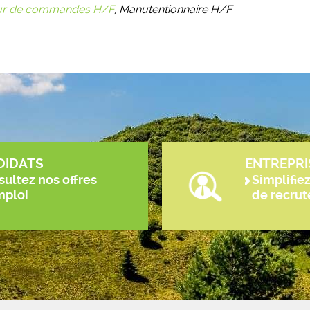
ur de commandes H/F
, Manutentionnaire H/F
DIDATS
ENTREPRI
ultez nos offres
Simplifie
mploi
de recru