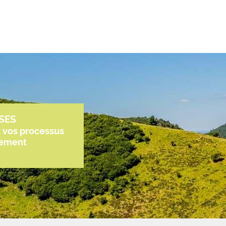
SES
z vos processus
tement