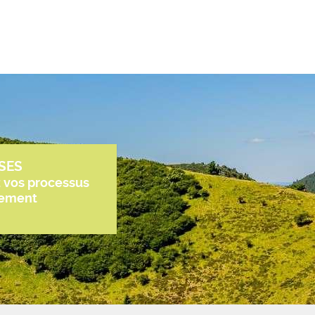
SES
z vos processus
tement