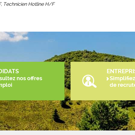
, Technicien Hotline H/F
DIDATS
ENTREPRI
ultez nos offres
Simplifie
mploi
de recru