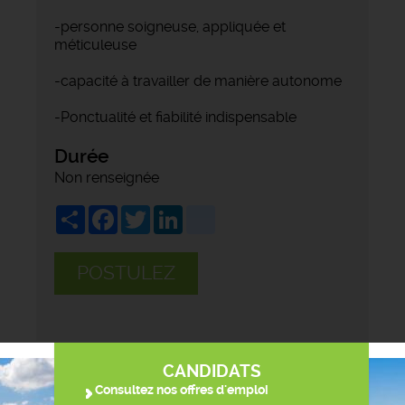
-personne soigneuse, appliquée et
méticuleuse
-capacité à travailler de manière autonome
-Ponctualité et fiabilité indispensable
Durée
Non renseignée
Share
Facebook
Twitter
LinkedIn
viadeo
POSTULEZ
CANDIDATS
Consultez nos offres d'emploi