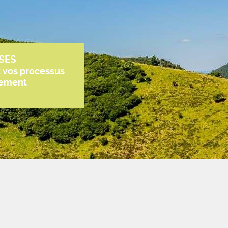
SES
z vos processus
tement