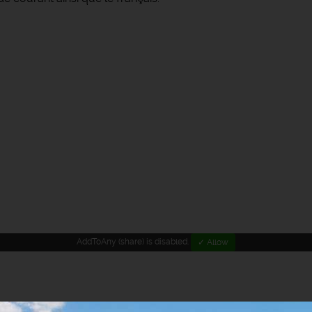
AddToAny (share) is disabled.
✓ Allow