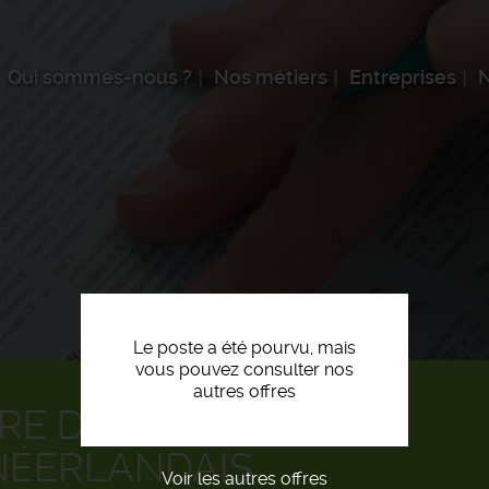
Qui sommes-nous ?
Nos métiers
Entreprises
N
Le poste a été pourvu, mais
vous pouvez consulter nos
autres offres
E D'APPEL BILINGUE
NÉERLANDAIS
Voir les autres offres