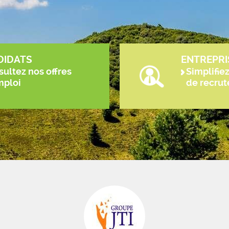
DIDATS
ENTREPRI
ultez nos offres
Simplifie
mploi
de recru