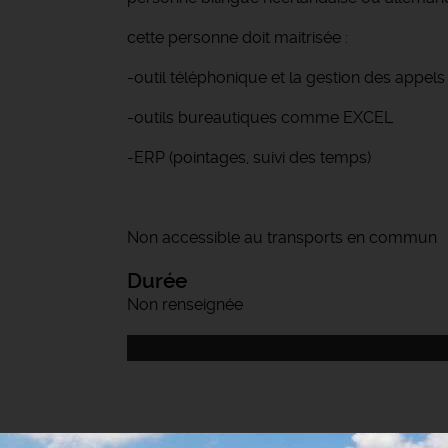
cette personne doit maitrisée :
-outil téléphonique et la gestion des appels
-outils bureautiques comme EXCEL
-ERP (pointages, suivi des temps)
Non accessible au transports en commun
Durée
Non renseignée