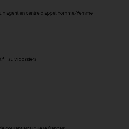
nt un agent en centre d'appel homme/femme.
f + suivi dossiers
 courant ainsi que le français.