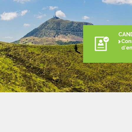
CAN
Cons
d'e