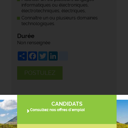
informatiques ou électroniques,
électrotechniques, électriques,
Connaître un ou plusieurs domaines
technologiques.
Durée
Non renseignée
Share
Facebook
Twitter
LinkedIn
viadeo
POSTULEZ
CANDIDATS
Consultez nos offres d'emploi