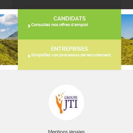
CANDIDATS
Consultez nos offres d'emploi
ENTREPRISES
Simplifiez vos processus de recrutement
Mentions légales