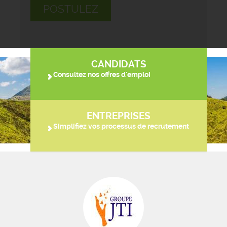
POSTULEZ
CANDIDATS
Consultez nos offres d'emploi
ENTREPRISES
Simplifiez vos processus de recrutement