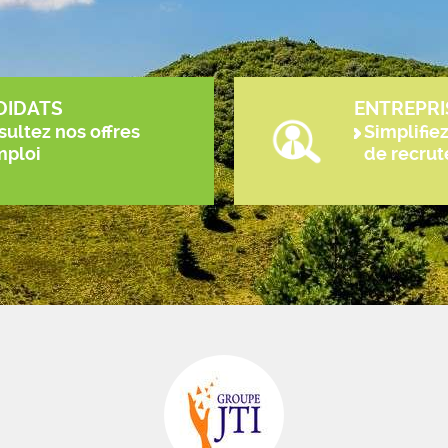
DIDATS
ENTREPRI
ultez nos offres
Simplifie
mploi
de recru