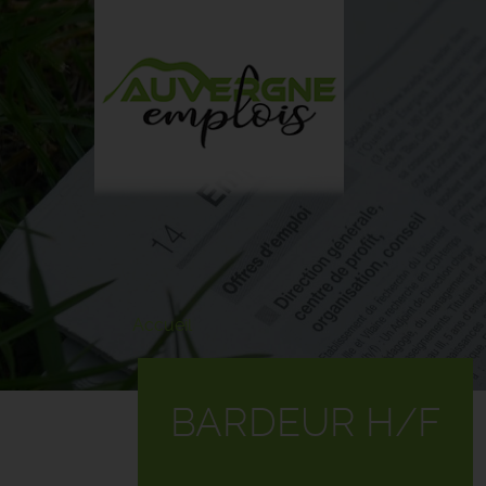
Aller
au
contenu
principal
Accueil
BARDEUR H/F