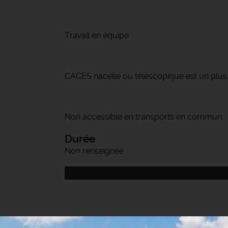
Travail en équipe
CACES nacelle ou télescopique est un plus
Non accessible en transports en commun.
Durée
Non renseignée