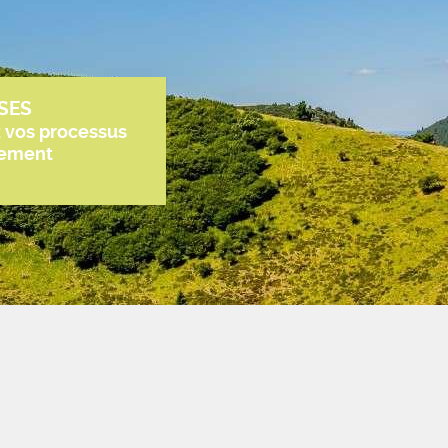
SES
z vos processus
tement