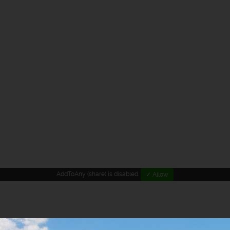
.
AddToAny (share) is disabled.
✓ Allow