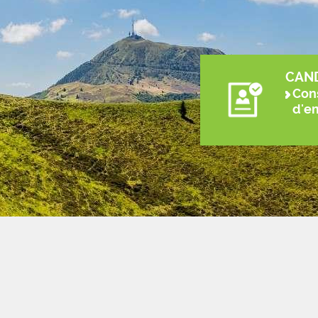
CAN
Cons
d'e