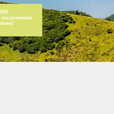
SES
z vos processus
tement