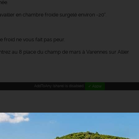
née.
availler en chambre froide surgelé environ -20°.
e froid ne vous fait pas peur.
ntrez au 8 place du champ de mars à Varennes sur Allier
AddToAny (share) is disabled.
✓ Allow