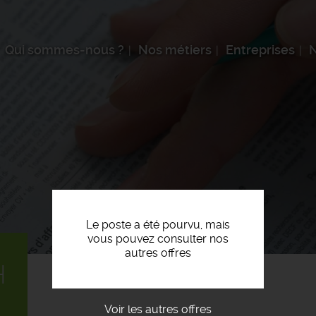
Qui sommes-nous ?
Nos métiers
Entreprises
N
Le poste a été pourvu, mais
vous pouvez consulter nos
autres offres
H
Voir les autres offres