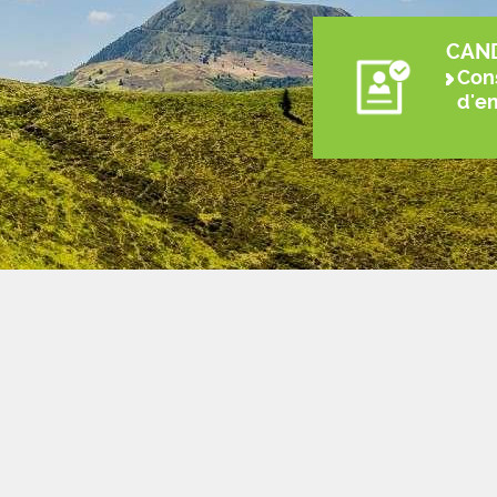
CAN
Cons
d'e