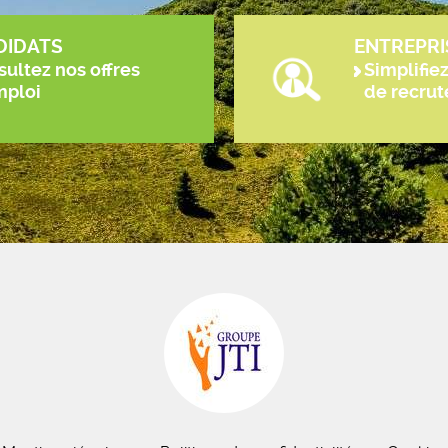
DIDATS
ENTREPRI
ultez nos offres
Simplifie
mploi
de recru