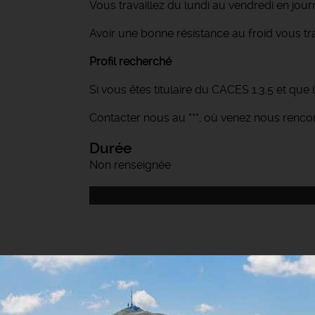
Vous travaillez du lundi au vendredi en jour
Avoir une bonne résistance au froid vous tr
Profil recherché
Si vous êtes titulaire du CACES 1.3.5 et que l
Contacter nous au ***, où venez nous renco
Durée
Non renseignée