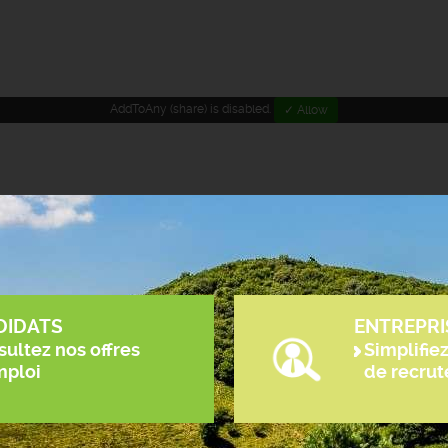
AddToAny (share) is disabled.
✓ Allow
DIDATS
ENTREPRI
ultez nos offres
Simplifie
mploi
de recru