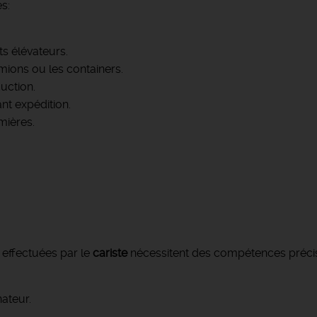
es:
s élévateurs.
mions ou les containers.
duction.
t expédition.
mières.
s effectuées par le
cariste
nécessitent des compétences précis
ateur.