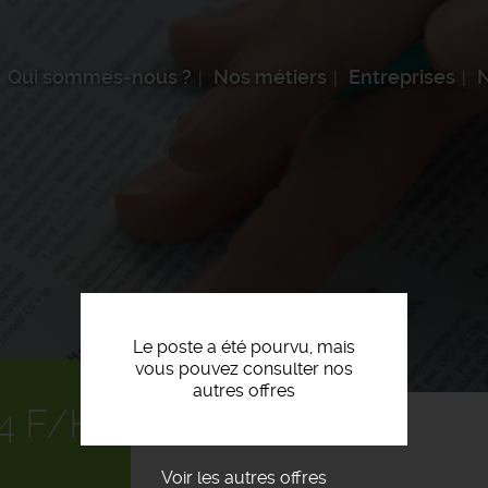
Qui sommes-nous ?
Nos métiers
Entreprises
N
Le poste a été pourvu, mais
vous pouvez consulter nos
autres offres
4 F/H
Voir les autres offres