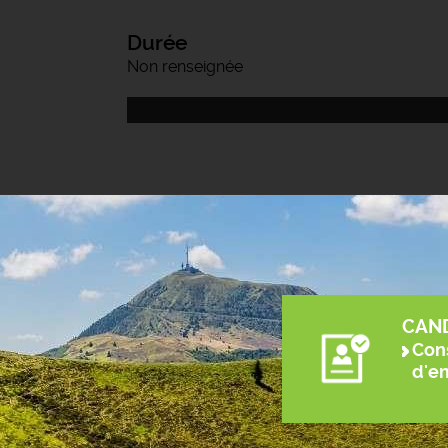
Durée
Non renseignée
CAN
Cons
d'e