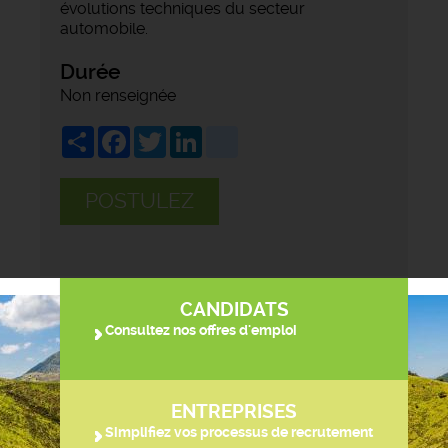
évolutions techniques du secteur
automobile.
Durée
Non renseignée
Share
Facebook
Twitter
LinkedIn
viadeo
POSTULEZ
CANDIDATS
Consultez nos offres d'emploi
ENTREPRISES
Simplifiez vos processus de recrutement