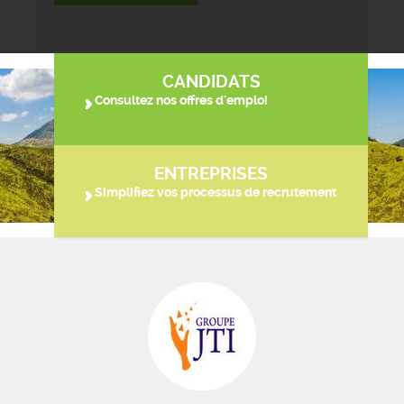
CANDIDATS
Consultez nos offres d'emploi
ENTREPRISES
Simplifiez vos processus de recrutement