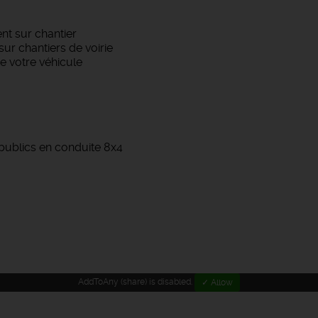
nt sur chantier
sur chantiers de voirie
de votre véhicule
publics en conduite 8x4
AddToAny (share) is disabled.
✓ Allow