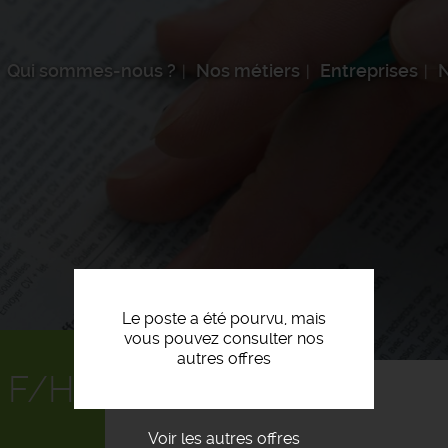
Qui sommes-nous ?
Nos métiers
Entreprises
N
Le poste a été pourvu, mais
vous pouvez consulter nos
autres offres
 F/H
Voir les autres offres