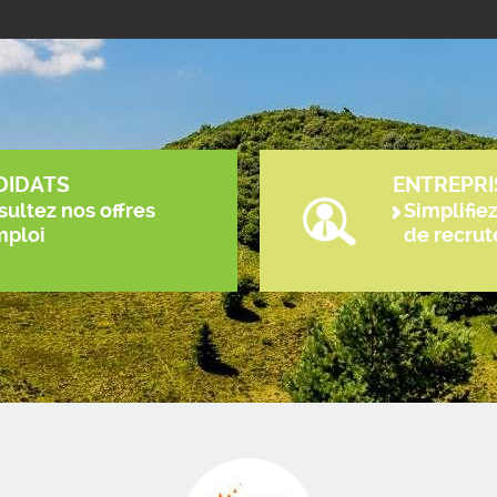
DIDATS
ENTREPRI
ultez nos offres
Simplifie
mploi
de recru