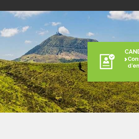
CAN
Cons
d'e