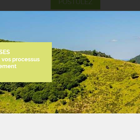
POSTULEZ
SES
z vos processus
tement