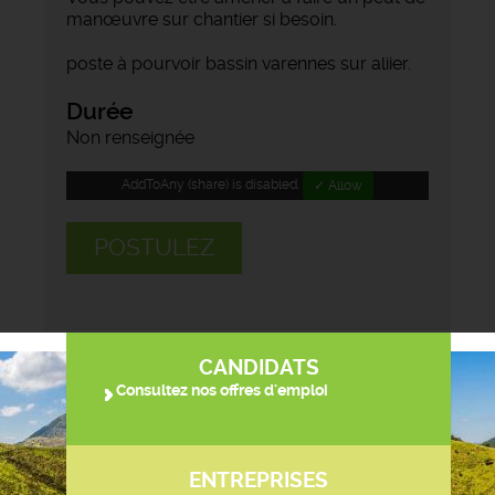
manœuvre sur chantier si besoin.
poste à pourvoir bassin varennes sur aliier.
Durée
Non renseignée
AddToAny (share) is disabled.
✓ Allow
POSTULEZ
CANDIDATS
Consultez nos offres d'emploi
ENTREPRISES