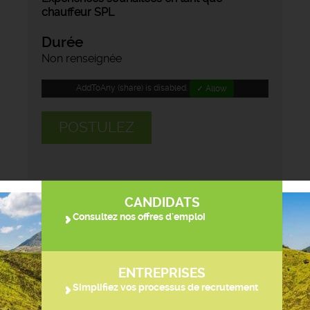
chauffeur SPL
Durée
Non renseignée
AddToAny (share) is disabled.
✓ Allow
POSTULEZ
CANDIDATS
Consultez nos offres d'emploi
ENTREPRISES
Simplifiez vos processus de recrutement