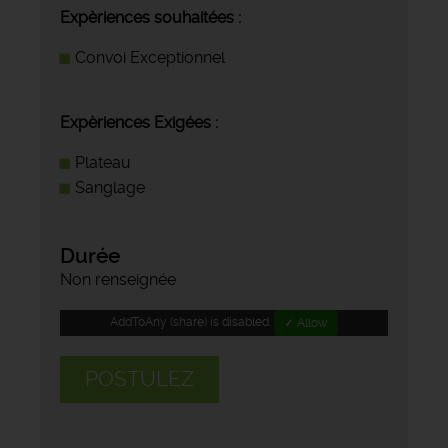
Expèriences souhaitées :
Convoi Exceptionnel
Expèriences Exigées :
Plateau
Sanglage
Durée
Non renseignée
AddToAny (share) is disabled.
✓ Allow
POSTULEZ