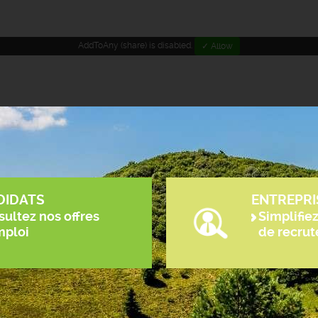
AddToAny (share) is disabled.
✓ Allow
DIDATS
ENTREPRI
ultez nos offres
Simplifie
mploi
de recru