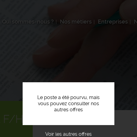
Qui sommes-nous ?
Nos métiers
Entreprises
N
Le poste a été pourvu, mais
vous pouvez consulter nos
autres offres
 F/H
Voir les autres offres