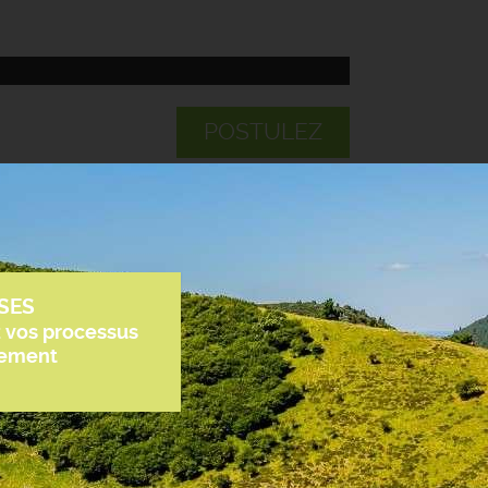
POSTULEZ
SES
z vos processus
tement