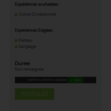
Expèriences souhaitées :
Convoi Exceptionnel
Expèriences Exigées :
Plateau
Sanglage
Durée
Non renseignée
AddToAny (share) is disabled.
✓ Allow
POSTULEZ