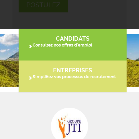
POSTULEZ
CANDIDATS
Consultez nos offres d'emploi
ENTREPRISES
Simplifiez vos processus de recrutement