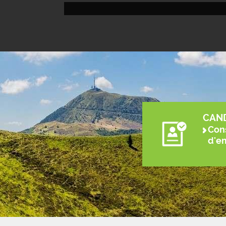
CAN
Cons
d'e