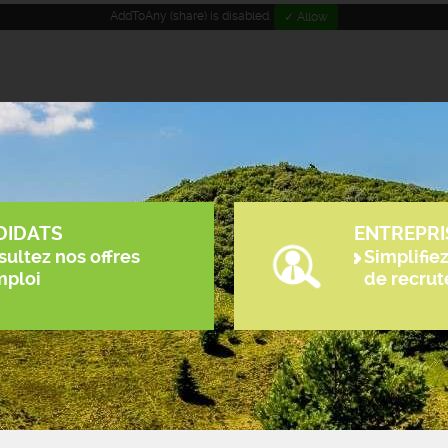
AddToAny (share) is disabled.
✓ Allow
DIDATS
ENTREPRI
ultez nos offres
Simplifie
mploi
de recru