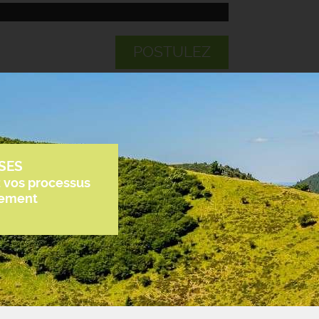
POSTULEZ
SES
z vos processus
tement