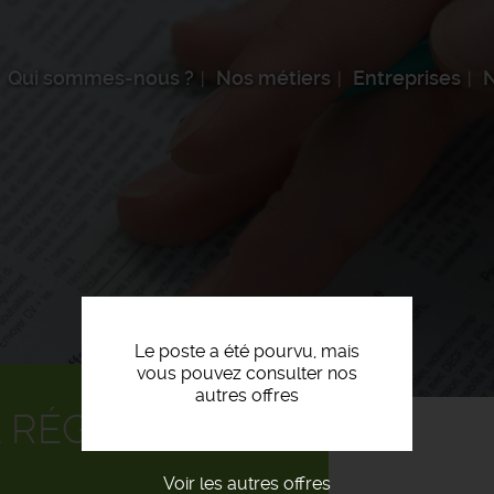
Qui sommes-nous ?
Nos métiers
Entreprises
N
Le poste a été pourvu, mais
vous pouvez consulter nos
autres offres
 RÉGIONAL F/H
Voir les autres offres