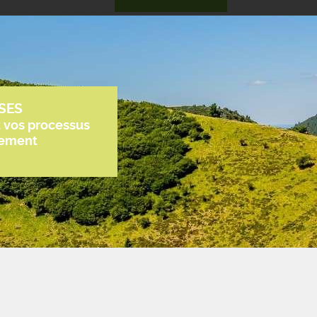
SES
z vos processus
tement