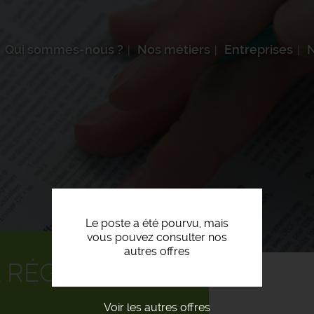
Qui sommes-nous ?
Nos métiers
Entreprises
N
Le poste a été pourvu, mais
vous pouvez consulter nos
autres offres
 RÉGIONAL F/H
Voir les autres offres