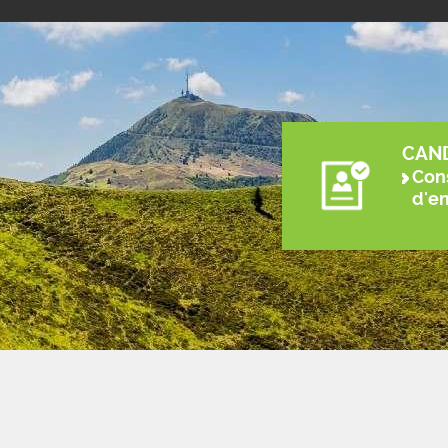
CAN
Cons
d'e