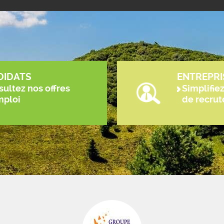
DIDATS
ENTREPRI
ultez nos offres
Simplifie
mploi
de recru