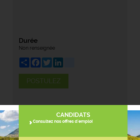
Durée
Non renseignée
Share
Facebook
Twitter
LinkedIn
viadeo
POSTULEZ
CANDIDATS
Consultez nos offres d'emploi