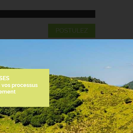
POSTULEZ
SES
z vos processus
tement