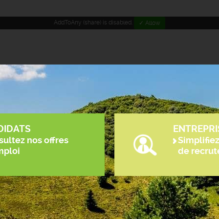
AddToAny (share) is disabled.
✓ Allow
DIDATS
ENTREPRI
ultez nos offres
Simplifie
mploi
de recru