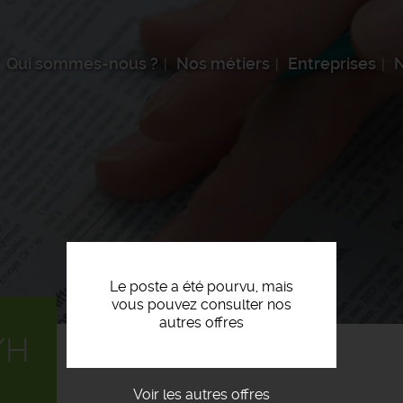
Qui sommes-nous ?
Nos métiers
Entreprises
N
Le poste a été pourvu, mais
vous pouvez consulter nos
autres offres
/H
Voir les autres offres