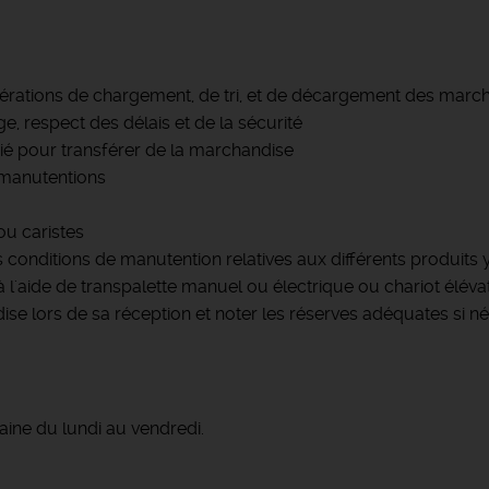
rations de chargement, de tri, et de décargement des marc
, respect des délais et de la sécurité
rié pour transférer de la marchandise
 manutentions
u caristes
s conditions de manutention relatives aux différents produit
l'aide de transpalette manuel ou électrique ou chariot éléva
ise lors de sa réception et noter les réserves adéquates si n
aine du lundi au vendredi.