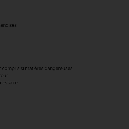
handises
s y compris si matières dangereuses
teur
écessaire