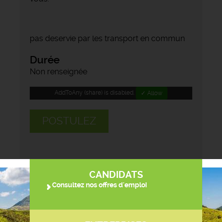
pas deservie par les transport en commun
Durée
Non renseignée
AddToAny (share) is disabled.
✓ Allow
POSTULEZ
CANDIDATS
Consultez nos offres d'emploi