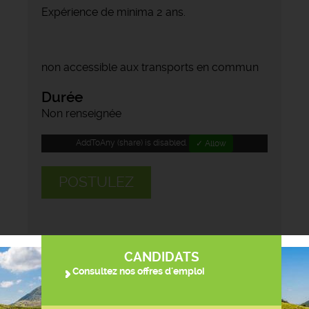
Expérience de minima 2 ans.
non accessible aux transports en commun
Durée
Non renseignée
AddToAny (share) is disabled.
✓ Allow
POSTULEZ
CANDIDATS
Consultez nos offres d'emploi