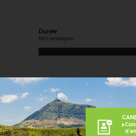
Durée
Non renseignée
CAN
Cons
d'e