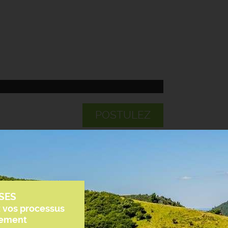
POSTULEZ
SES
z vos processus
tement