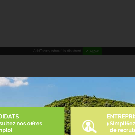
AddToAny (share) is disabled.
✓ Allow
DIDATS
ENTREPRI
ultez nos offres
Simplifie
mploi
de recru