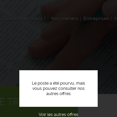
Qui sommes-nous ?
Nos métiers
Entreprises
N
Le poste a été pourvu, mais
vous pouvez consulter nos
autres offres
E TRAVAUX F/H
Voir les autres offres