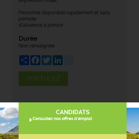
expression orale.
Personne disponible rapidement et sans
période
d’absence à prévoir.
Durée
Non renseignée
Share
Facebook
Twitter
LinkedIn
viadeo
POSTULEZ
CANDIDATS
Consultez nos offres d'emploi