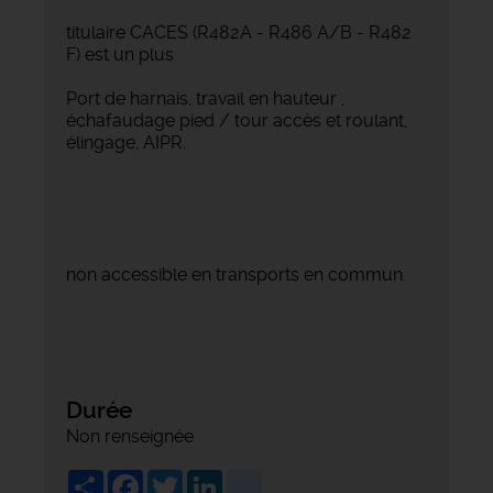
titulaire CACES (R482A - R486 A/B - R482
F) est un plus
Port de harnais, travail en hauteur ,
échafaudage pied / tour accès et roulant,
élingage, AIPR.
non accessible en transports en commun.
Durée
Non renseignée
Share
Facebook
Twitter
LinkedIn
viadeo