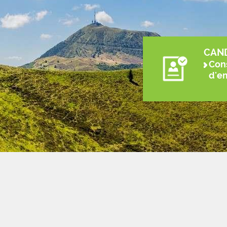
CAN
Cons
d'e