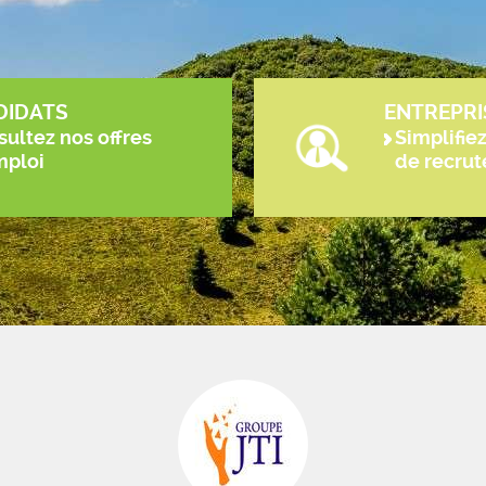
DIDATS
ENTREPRI
ultez nos offres
Simplifie
mploi
de recru