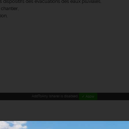
s dispositifs des évacuations des eaux pluviales,
 chantier,
ion,
.
AddToAny (share) is disabled.
✓ Allow