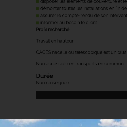
disposer les éléments de couverture et le
démonter toutes les installations en fin de
assurer le compte-rendu de son intervent
informer au besoin le client.
Profil recherché
Travail en hauteur.
CACES nacelle ou télescopique est un plus
Non accessible en transports en commun.
Durée
Non renseignée