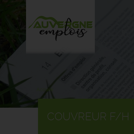
Aller
au
contenu
principal
Accueil
COUVREUR F/H