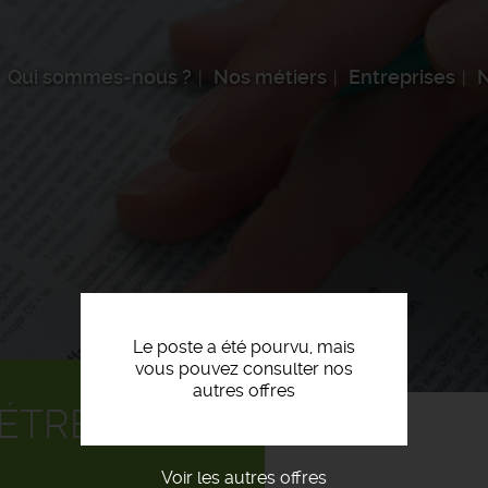
Qui sommes-nous ?
Nos métiers
Entreprises
N
Le poste a été pourvu, mais
vous pouvez consulter nos
autres offres
ÉTREUR F/H
Voir les autres offres