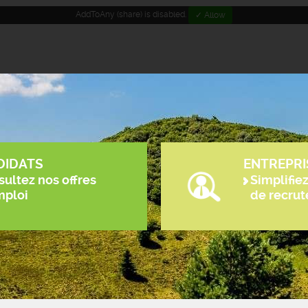
AddToAny (share) is disabled.
✓ Allow
DIDATS
ENTREPRI
ultez nos offres
Simplifie
mploi
de recru