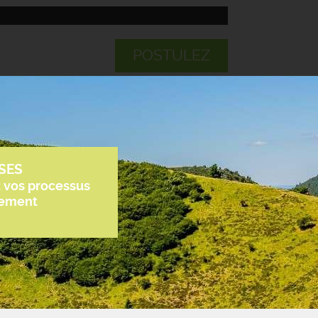
POSTULEZ
SES
z vos processus
tement