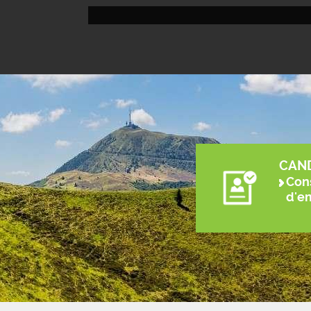
CAN
Cons
d'e