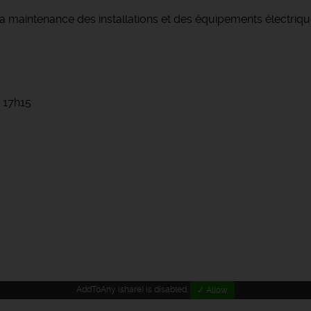
 la maintenance des installations et des équipements électriq
/ 17h15
AddToAny (share) is disabled.
✓ Allow