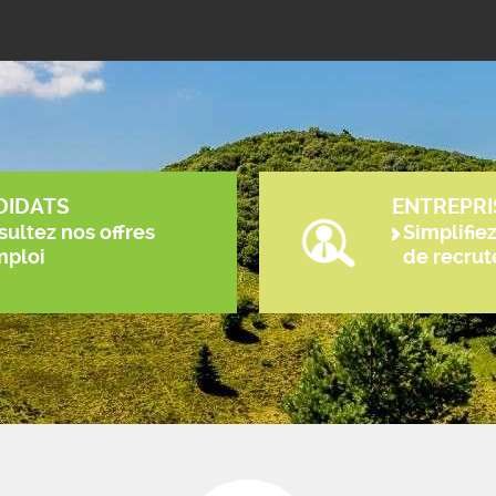
DIDATS
ENTREPRI
ultez nos offres
Simplifie
mploi
de recru