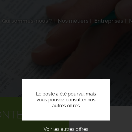
Qui sommes-nous ?
Nos métiers
Entreprises
N
Le poste a été pourvu, mais
vous pouvez consulter nos
autres offres
ONTEUR F/H
Voir les autres offres