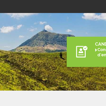
CAN
Cons
d'e