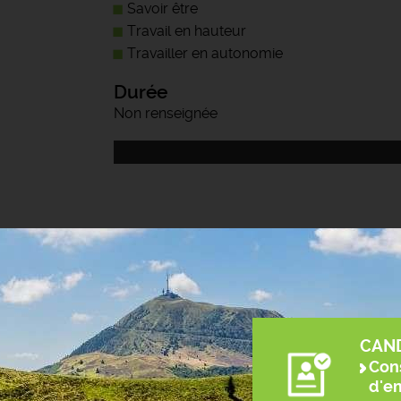
Savoir être
Travail en hauteur
Travailler en autonomie
Durée
Non renseignée
CAN
Cons
d'e