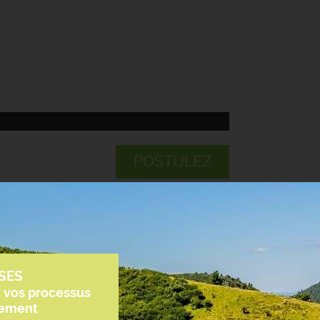
POSTULEZ
SES
z vos processus
tement