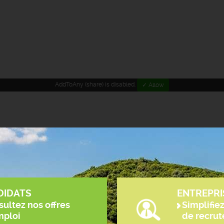
AddToAny (share) is disabled.
✓ Allow
DIDATS
ENTREPRI
ultez nos offres
Simplifie
mploi
de recru