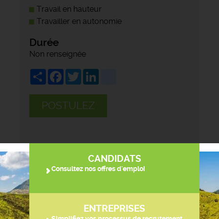
Travail en hauteur
Travailler en autonomie
Durée
Non renseignée
Share
Facebook
Twitter
LinkedIn
viadeo
POSTULEZ
CANDIDATS
Consultez nos offres d'emploi
ENTREPRISES
Simplifiez vos processus de recrutement