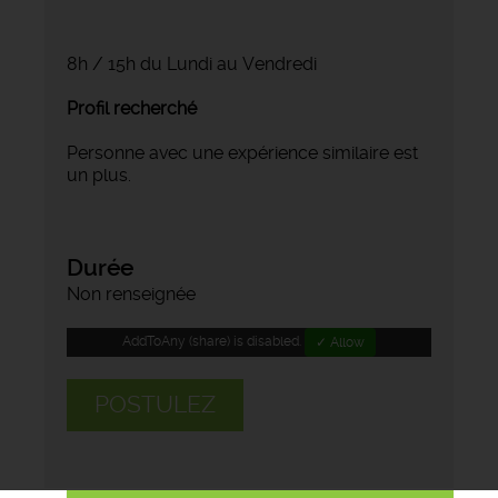
8h / 15h du Lundi au Vendredi
Profil recherché
Personne avec une expérience similaire est
un plus.
Durée
Non renseignée
AddToAny (share) is disabled.
✓ Allow
POSTULEZ