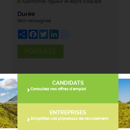
Autonomie, rigueur et esprit d'équipe
Durée
Non renseignée
Share
Facebook
Twitter
LinkedIn
viadeo
POSTULEZ
CANDIDATS
Consultez nos offres d'emploi
ENTREPRISES
Simplifiez vos processus de recrutement