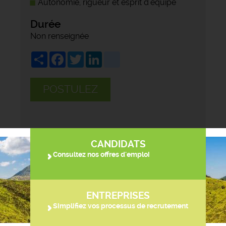
Autonomie, rigueur et esprit d'équipe
Durée
Non renseignée
Share
Facebook
Twitter
LinkedIn
viadeo
POSTULEZ
CANDIDATS
Consultez nos offres d'emploi
ENTREPRISES
Simplifiez vos processus de recrutement