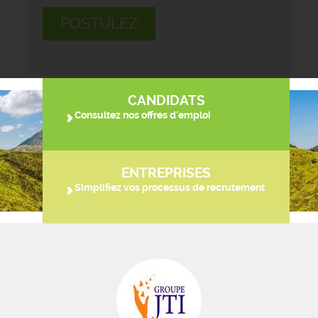
POSTULEZ
CANDIDATS
Consultez nos offres d'emploi
ENTREPRISES
Simplifiez vos processus de recrutement