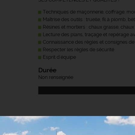
Techniques de maçonnerie, coffrage, moula
Maîtrise des outils : truelle, fil à plomb, bé
Résines et mortiers : chaux grasse, chaux 
Lecture des plans, traçage et repérage av
Connaissance des règles et consignes de s
Respecter les règles de sécurité
Esprit d'équipe
Durée
Non renseignée