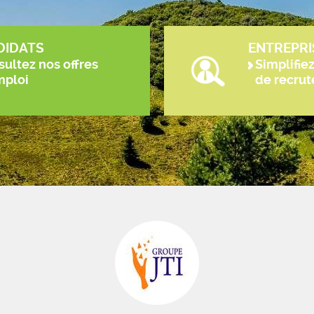
DIDATS
ENTREPRI
ultez nos offres
Simplifie
mploi
de recru