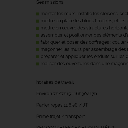
Ses missions :
monter les murs, installe les cloisons, scel
mettre en place les blocs fenêtres, et l
mettre en œuvre des structures horizontale
assembler et positionner des éléments d’
fabriquer et poser des coffrages ; couler 
maçonner les murs par assemblage des matér
préparer et appliquer les enduits sur les d
réaliser des ouvertures dans une maçonneri
horaires de travail
Environ 7h/7h15 -16h30/17h
Panier repas 11.65€ / JT
Prime trajet / transport
SES COMPÉTENCES ET QUALITÉS ?