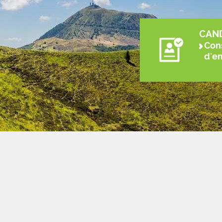
CAN
Cons
d'e