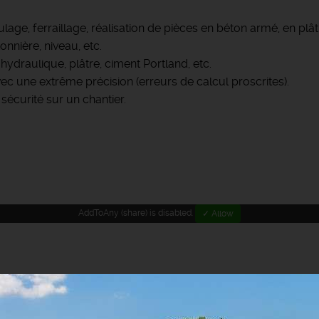
ge, ferraillage, réalisation de pièces en béton armé, en plâtr
tonnière, niveau, etc.
hydraulique, plâtre, ciment Portland, etc.
ec une extrême précision (erreurs de calcul proscrites).
écurité sur un chantier.
AddToAny (share) is disabled.
✓ Allow