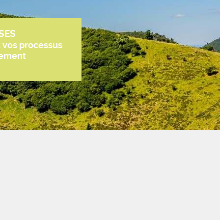
SES
z vos processus
tement