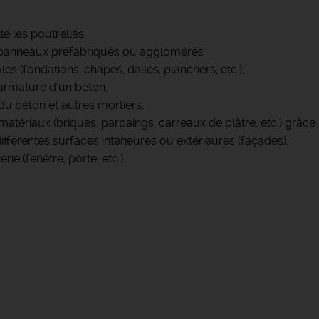
le les poutrelles
es panneaux préfabriqués ou agglomérés
s (fondations, chapes, dalles, planchers, etc.),
armature d’un béton,
du béton et autres mortiers,
iaux (briques, parpaings, carreaux de plâtre, etc.) grâce à d
ifférentes surfaces intérieures ou extérieures (façades),
e (fenêtre, porte, etc.).