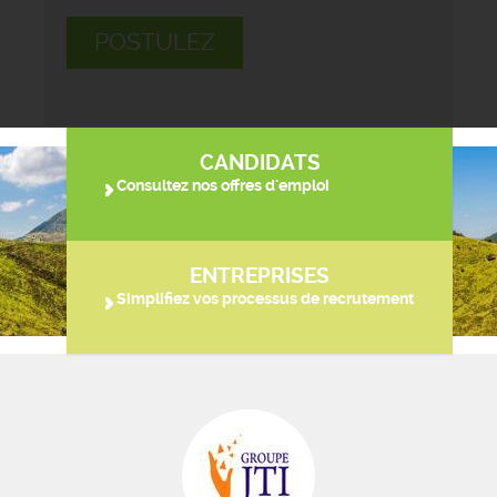
POSTULEZ
CANDIDATS
Consultez nos offres d'emploi
ENTREPRISES
Simplifiez vos processus de recrutement