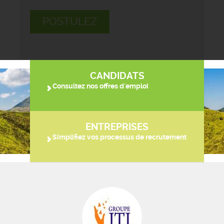
POSTULEZ
CANDIDATS
Consultez nos offres d'emploi
ENTREPRISES
Simplifiez vos processus de recrutement