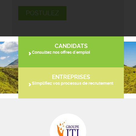
POSTULEZ
CANDIDATS
Consultez nos offres d'emploi
ENTREPRISES
Simplifiez vos processus de recrutement