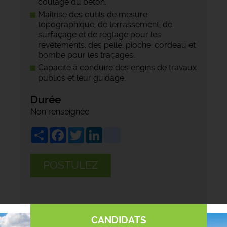
coulage du béton.
Maîtrise des outils de mesure
topographique, de terrassement, de
surfaçage et de réglage pour les
revêtements, des pelle, pioche, cordeau et
bombe pour les traçages.
Capacité à conduire des engins de travaux
publics et leur guidage.
Durée
Non renseignée
Share
Facebook
Twitter
LinkedIn
viadeo
POSTULEZ
CANDIDATS