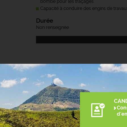
bombe pour les traçages.
Capacité à conduire des engins de travaux
Durée
Non renseignée
CAN
Cons
d'e