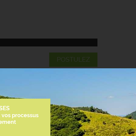
POSTULEZ
SES
z vos processus
tement