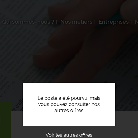
Qui sommes-nous ?
Nos métiers
Entreprises
N
Le poste a été pourvu, mais
vous pouvez consulter nos
autres offres
H
Voir les autres offres