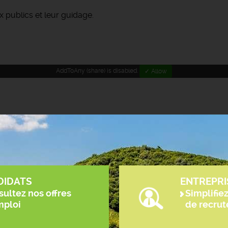
 publics et leur guidage.
AddToAny (share) is disabled.
✓ Allow
DIDATS
ENTREPRI
ultez nos offres
Simplifie
mploi
de recru