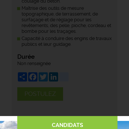
coulage du béton.
Maîtrise des outils de mesure
topographique, de terrassement, de
surfaçage et de réglage pour les
revêtements, des pelle, pioche, cordeau et
bombe pour les traçages.
Capacité à conduire des engins de travaux
publics et leur guidage.
Durée
Non renseignée
Share
Facebook
Twitter
LinkedIn
viadeo
POSTULEZ
CANDIDATS