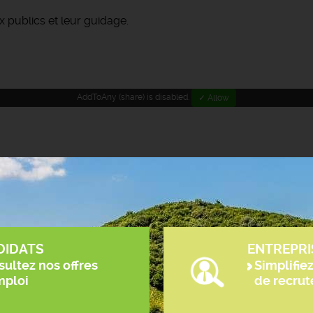
 publics et leur guidage.
AddToAny (share) is disabled.
✓ Allow
DIDATS
ENTREPRI
ultez nos offres
Simplifie
mploi
de recru