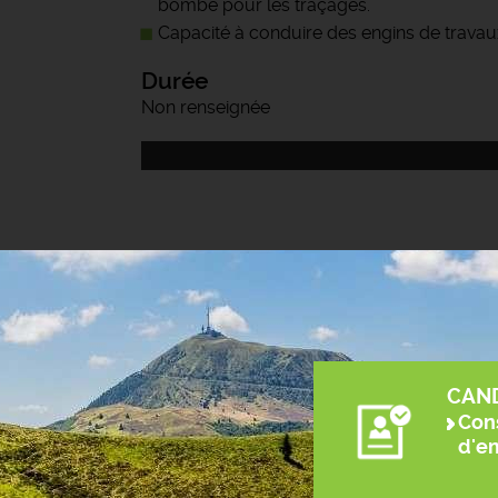
bombe pour les traçages.
Capacité à conduire des engins de travaux
Durée
Non renseignée
CAN
Cons
d'e