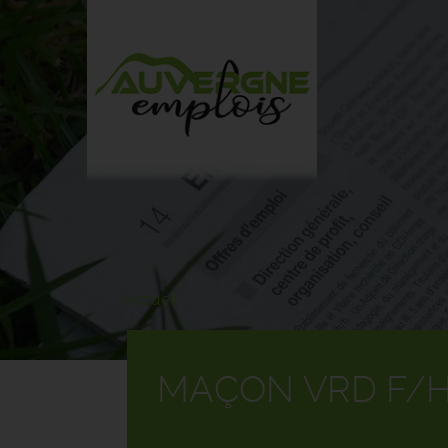
Aller
au
contenu
principal
Accueil
MAÇON VRD F/