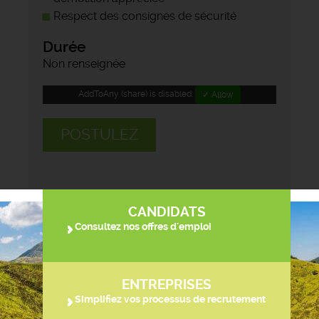
Respect des consignes de sécurité
Durée
Non renseignée
AddToAny (share) is disabled.
✓ Allow
POSTULEZ
CANDIDATS
Consultez nos offres d'emploi
ENTREPRISES
Simplifiez vos processus de recrutement