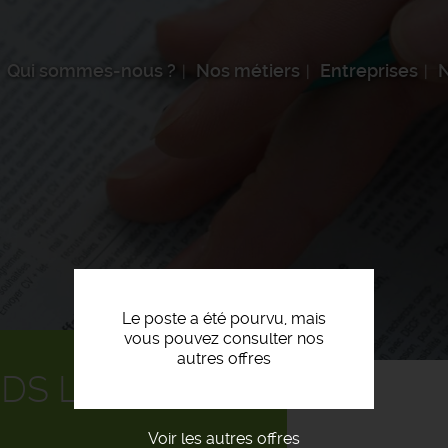
Qui sommes-nous ?
Nos métiers
Entreprises
N
Le poste a été pourvu, mais
vous pouvez consulter nos
autres offres
IDS LOURD F/H
Voir les autres offres