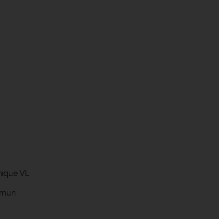
nique VL
mmun