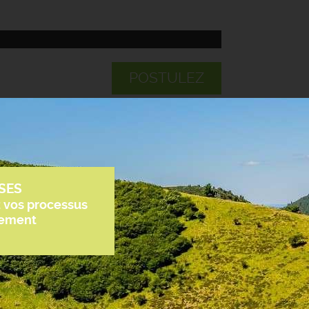
POSTULEZ
SES
z vos processus
tement