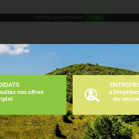
AddToAny (share) is disabled.
✓ Allow
DIDATS
ENTREPRI
ultez nos offres
Simplifie
mploi
de recru