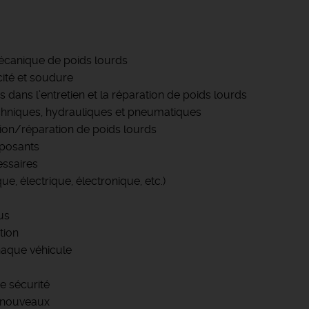
écanique de poids lourds
cité et soudure
sés dans l’entretien et la réparation de poids lourds
echniques, hydrauliques et pneumatiques
ision/réparation de poids lourds
mposants
essaires
e, électrique, électronique, etc.)
us
tion
chaque véhicule
e sécurité
s nouveaux